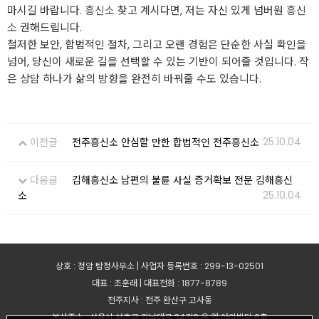
마시길 바랍니다.
흥신소
찾고 계시다면, 저는 자신 있게 넘버원
흥신
소
권해드립니다.
철저한 보안, 합법적인 절차, 그리고 오랜 경험은 단순한 사실 확인을
넘어, 당신이 새로운 길을 선택할 수 있는 기반이 되어줄 것입니다. 작
은 상담 하나가 삶의 방향을 완전히 바꿔줄 수도 있습니다.
25.10.04
이전글
전주흥신소 안심할 만한 합법적인 전주흥신소
다음글
김해흥신소 남편의 불륜 사실 증거확보 전문 김해흥신
25.10.04
소
상호 : 정암 탐정사무소 | 사업자 등록번호 : 299-13-02501
대표 : 조훈래 | 대표전화 : 1877-8789
전주지사 : 전주 완산구 고사동
본사주소 : 서울시 서초구 강남대로 34길8 유.엘.아이빌딩 6층